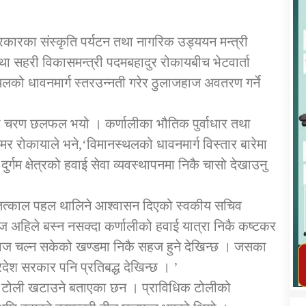
रकारका संस्कृति पर्यटन तथा नागरिक उड्ययन मन्त्री
तथा सहरी विकासमन्त्री पदमबहादुर रोकायबीच भेटवार्ता
्थलको धावनमार्ग स्तरउन्नती गरेर ठुलाजहाज अवतरण गर्ने
कार्यक्रम कार्यान्वयन एकाई जुम्लाको सुचना
हिलो चरण छलफल भयो । कर्णालीका भौतिक पुर्वाधार तथा
 रोकायाले भने,‘विमानस्थलको धावनमार्ग विस्तार बारेमा
्गम क्षेत्रको हवाई सेवा व्यवस्थापनमा निकै चासो देखाउनु
गि तत्काल पहल थालिने आश्वासन दिएको स्वकीय सचिव
ज अहिले बस्न नसक्दा कर्णालीको हवाई यात्रा निकै कष्टकर
तातोपानी गाउँपालिका जुम्लाको महिला तथा
हाज चल्न सकेको खण्डमा निकै सहज हुने देखिन्छ । जसका
लैङ्गिक हिंसा सम्बन्धी सूचना सन्देश
ेश सरकार पनि प्रतिबद्ध देखिन्छ । ’
तातोपानी गाउँपालिका जुम्लाको सूचना
धिक टोली खटाउने बताएका छन । प्राविधिक टोलीको