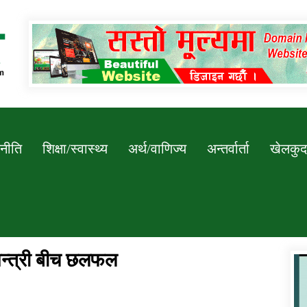
Newssarokar
नीति
शिक्षा/स्वास्थ्य
अर्थ/वाणिज्य
अन्तर्वार्ता
खेलकुद
इमन्त्री बीच छलफल
डिभिजन कार्यालय जुम्लाको सुचना सन्देश