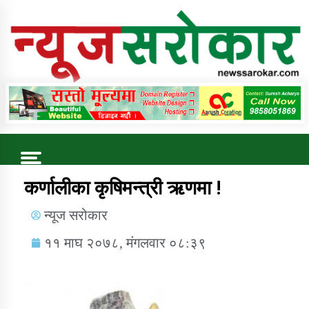
Online News Portal
Trending Now
कर्णालीका कृषिमन्त्री ऋणमा !
न्यूज सरोकार
कुषि बिकास कार्यालय जुम्ला सुचना सन्देश
११ माघ २०७८, मंगलवार ०८:३९