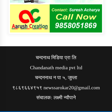
चन्दनाथ मिडिया प्रा लि
Chandanath media pvt ltd
चन्दननाथ न पा ५, जुम्ला
९८६९६६४९५९ newssarokar20@gmail.com
संचालक: लक्ष्मी न्यौपाने