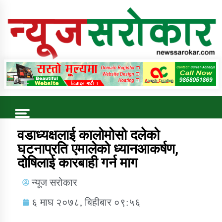
Online News Portal
Trending Now
वडाध्यक्षलाई कालोमोसो दलेको
घटनाप्रति एमालेको ध्यानआकर्षण,
दोषिलाई कारबाही गर्न माग
कुषि बिकास कार्यालय जुम्ला सुचना सन्देश
न्यूज सरोकार
६ माघ २०७८, बिहीबार ०९:५६