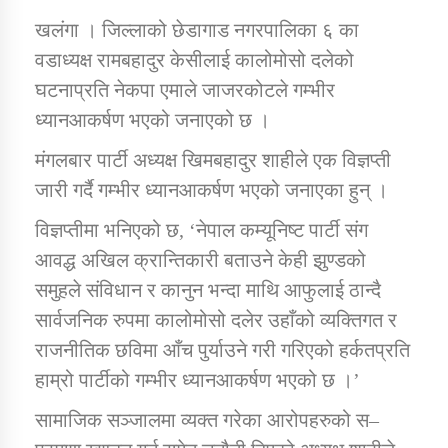
खलंगा । जिल्लाको छेडागाड नगरपालिका ६ का
वडाध्यक्ष रामबहादुर केसीलाई कालोमोसो दलेको
डिभिजन कार्यालय जुम्लाको सुचना सन्देश
घटनाप्रति नेकपा एमाले जाजरकोटले गम्भीर
ध्यानआकर्षण भएको जनाएको छ ।
मंगलबार पार्टी अध्यक्ष खिमबहादुर शाहीले एक विज्ञप्ती
कर्णाली प्रविधि शिक्षालय जुम्लाको सुचना
जारी गर्दै गम्भीर ध्यानआकर्षण भएको जनाएका हुन् ।
विज्ञप्तीमा भनिएको छ, ‘नेपाल कम्यूनिष्ट पार्टी संग
आवद्ध अखिल क्रान्तिकारी बताउने केही झुण्डको
सामाजिक बिकास कार्यालय जुम्लाकाे सुचना
समुहले संविधान र कानुन भन्दा माथि आफुलाई ठान्दै
सार्वजनिक रुपमा कालोमोसो दलेर उहाँको व्यक्तिगत र
राजनीतिक छविमा आँच पुर्याउने गरी गरिएको हर्कतप्रति
हाम्रो पार्टीको गम्भीर ध्यानआकर्षण भएको छ ।’
सामाजिक सञ्जालमा व्यक्त गरेका आरोपहरुको स–