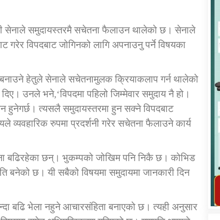
 सेनाले समुदायस्तरमै सचेतना फैलाउन थालेको छ। सेनाले
ेटघाट गरेर विपदबाट जोगिनको लागि अपनाउनु पर्ने विषयका
कार्यक्रम कार्यान्वयन एकाई जुम्लाको सुचना
ष बनाउने हेतुले सेनाले सचेतनामुलक क्रियाकलाप गर्न थालेको
िए। उनले भने,‘विपदमा पहिलो जिम्मेवार समुदाय नै हो।
न हुनेगर्छ। त्यसलै समुदायस्तरमा हुन सक्ने विपदबाट
यायले व्यवहारिक रुपमा प्रदर्शनी गरेर सचेतना फैलाउने कार्य
ना बढिरहेका छन्। भुकम्पको जोखिम पनि निकै छ। कोभिड
नौति बनेको छ। यी सबैको विषयमा समुदायमा जानकारी दिन
तातोपानी गाउँपालिका जुम्लाको महिला तथा
लैङ्गिक हिंसा सम्बन्धी सूचना सन्देश
तातोपानी गाउँपालिका जुम्लाको सूचना
दा बढि भेला नहुने आचारसंहिता बनाएको छ। त्यही अनुसार