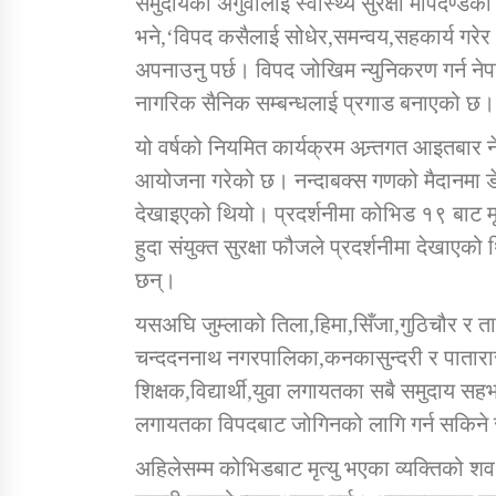
समुदायका अगुवालाई स्वास्थ्य सुरक्षा मापदण
भने,‘विपद कसैलाई सोधेर,समन्वय,सहकार्य गरेर
अपनाउनु पर्छ। विपद जोखिम न्युनिकरण गर्न नेपा
नागरिक सैनिक सम्बन्धलाई प्रगाड बनाएको छ।
यो वर्षको नियमित कार्यक्रम अन्र्तगत आइतबार न
आयोजना गरेको छ। नन्दाबक्स गणको मैदानमा डे
देखाइएको थियो। प्रदर्शनीमा कोभिड १९ बाट मृत
हुदा संयुक्त सुरक्षा फौजले प्रदर्शनीमा देखा
छन्।
यसअघि जुम्लाको तिला,हिमा,सिँजा,गुठिचौर र त
चन्ददननाथ नगरपालिका,कनकासुन्दरी र पातारासी
शिक्षक,विद्यार्थी,युवा लगायतका सबै समुदाय सह
लगायतका विपदबाट जोगिनको लागि गर्न सकिने 
अहिलेसम्म कोभिडबाट मृत्यु भएका व्यक्तिको शव