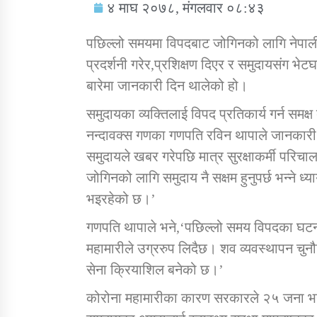
४ माघ २०७८, मंगलवार ०८:४३
पछिल्लो समयमा विपदबाट जोगिनको लागि नेपाली
प्रदर्शनी गरेर,प्रशिक्षण दिएर र समुदायसंग भ
बारेमा जानकारी दिन थालेको हो।
सामाजिक बिकास कार्यालय जुम्लाकाे सुचना
समुदायका व्यक्तिलाई विपद प्रतिकार्य गर्न समक्
नन्दावक्स गणका गणपति रविन थापाले जानकारी द
समुदायले खबर गरेपछि मात्र सुरक्षाकर्मी परिचाल
जोगिनको लागि समुदाय नै सक्षम हुनुपर्छ भन्ने ध्
भइरहेको छ।’
गणपति थापाले भने,‘पछिल्लो समय विपदका घट
महामारीले उग्ररुप लिदैछ। शव व्यवस्थापन चु
तातोपानी गाउँपालिकाको न्यायिक समिति सम्बन्धी
सन्देश
सेना क्रियाशिल बनेको छ।’
तातोपानी गाउँपालिका जुम्लाको बालविवाह सन्देश
कोरोना महामारीका कारण सरकारले २५ जना भन्