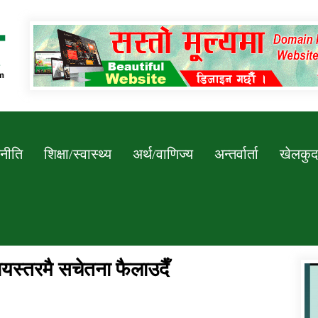
Newssarokar
नीति
शिक्षा/स्वास्थ्य
अर्थ/वाणिज्य
अन्तर्वार्ता
खेलकुद
यस्तरमै सचेतना फैलाउदैँ
डिभिजन कार्यालय जुम्लाको सुचना सन्देश