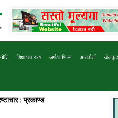
Newssarokar
नीति
शिक्षा/स्वास्थ्य
अर्थ/वाणिज्य
अन्तर्वार्ता
खेलकुद
ष्टाचार : प्रकाण्ड
डिभिजन कार्यालय जुम्लाको सुचना सन्देश