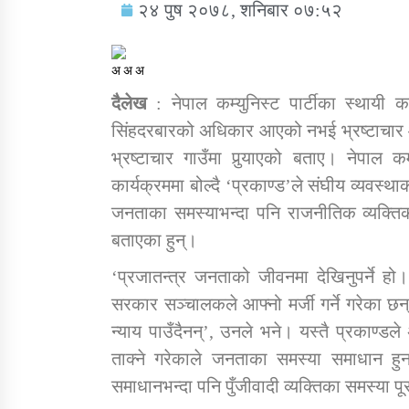
२४ पुष २०७८, शनिबार ०७:५२
अ
अ
अ
दैलेख
: नेपाल कम्युनिस्ट पार्टीका स्थायी क
सिंहदरबारको अधिकार आएको नभई भ्रष्टाचार
सामाजिक बिकास कार्यालय जुम्लाकाे सुचना
भ्रष्टाचार गाउँमा पुर्‍याएको बताए। नेपाल क
कार्यक्रममा बोल्दै ‘प्रकाण्ड’ले संघीय व्यवस्
जनताका समस्याभन्दा पनि राजनीतिक व्यक्तिका
बताएका हुन्।
‘प्रजातन्त्र जनताको जीवनमा देखिनुपर्ने हो।
सरकार सञ्चालकले आफ्नो मर्जी गर्ने गरेका छन्
तातोपानी गाउँपालिकाको न्यायिक समिति सम्बन्धी
न्याय पाउँदैनन्’, उनले भने। यस्तै प्रकाण्ड
सन्देश
ताक्ने गरेकाले जनताका समस्या समाधान ह
तातोपानी गाउँपालिका जुम्लाको बालविवाह सन्देश
समाधानभन्दा पनि पुँजीवादी व्यक्तिका समस्या प