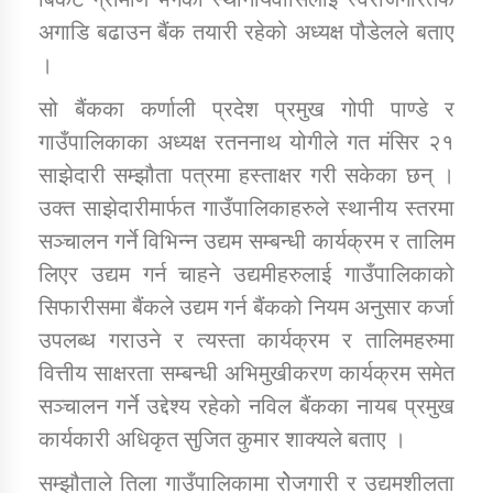
तातोपानी गाउँपालिकाको न्यायिक समिति सम्बन्धी सन्देश
अगाडि बढाउन बैंक तयारी रहेको अध्यक्ष पौडेलले बताए
तातोपानी गाउँपालिका जुम्लाको महिला तथा लैङ्गिक हिंसा
।
सम्बन्धी सूचना सन्देश
सो बैंकका कर्णाली प्रदेश प्रमुख गोपी पाण्डे र
तातोपानी गाउँपालिका जुम्लाको महिनावारी सम्बन्धिकाे
गाउँपालिकाका अध्यक्ष रतननाथ योगीले गत मंसिर २१
सन्देश
साझेदारी सम्झौता पत्रमा हस्ताक्षर गरी सकेका छन् ।
तातोपानी गाउँपालिका जुम्लाको बालविवाह सन्देश
उक्त साझेदारीमार्फत गाउँपालिकाहरुले स्थानीय स्तरमा
सञ्चालन गर्ने विभिन्न उद्यम सम्बन्धी कार्यक्रम र तालिम
तातोपानी गाउँपालिका जुम्लाको सूचना
लिएर उद्यम गर्न चाहने उद्यमीहरुलाई गाउँपालिकाको
सिफारीसमा बैंकले उद्यम गर्न बैंकको नियम अनुसार कर्जा
उपलब्ध गराउने र त्यस्ता कार्यक्रम र तालिमहरुमा
वित्तीय साक्षरता सम्बन्धी अभिमुखीकरण कार्यक्रम समेत
सञ्चालन गर्ने उद्देश्य रहेको नविल बैंकका नायब प्रमुख
कार्यकारी अधिकृत सुजित कुमार शाक्यले बताए ।
तातोपानी गाउँपालिका जुम्लाको सूचना
सम्झौताले तिला गाउँपालिकामा रोेजगारी र उद्यमशीलता