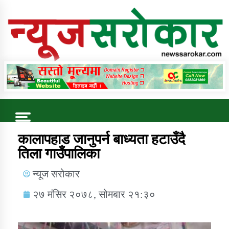
Online News Portal
Trending Now
कालापहाड जानुपर्न बाध्यता हटाउँदै
तिला गाउँपालिका
कुषि बिकास कार्यालय जुम्ला सुचना सन्देश
न्यूज सरोकार
२७ मंसिर २०७८, सोमबार २१:३०