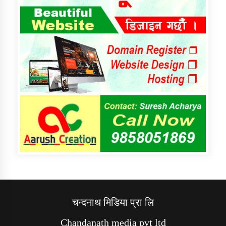
चन्दनाथ मिडिया प्रा लि
Chandanath media pvt ltd