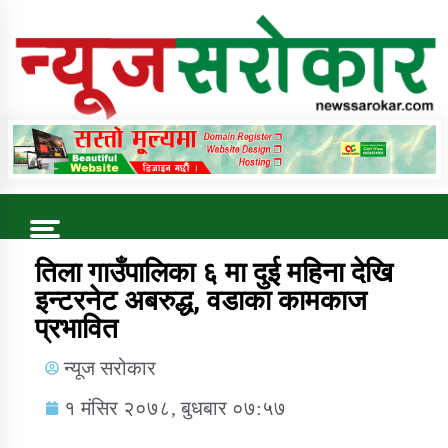
Online News Portal
Trending Now
तिला गाउँपालिका ६ मा दुई महिना देखि
इन्टरनेट अबरुद्ध, वडाका कामकाज
प्रभावित
कुषि बिकास कार्यालय जुम्ला सुचना सन्देश
न्यूज सरोकार
१ मंसिर २०७८, बुधबार ०७:५७