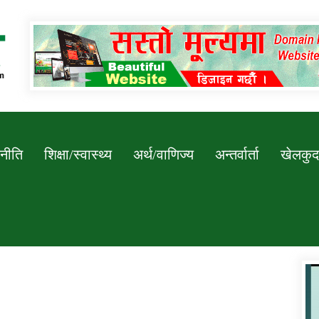
Newssarokar
नीति
शिक्षा/स्वास्थ्य
अर्थ/वाणिज्य
अन्तर्वार्ता
खेलकुद
डिभिजन कार्यालय जुम्लाको सुचना सन्देश