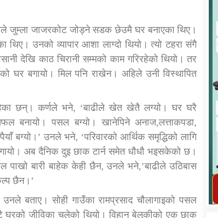
ालले जुम्ला जाजरकोट जोड्ने सडक छेउमै घर बनाएका थिए।
का थिए। उनको व्यापार आशा लाग्दो थियो। त्यो टहरा संगै
िसानी देखि काठ चिरानी सम्मको काम गरिरहेको थियो। तर
कार्यक्रम कार्यान्वयन एकाई जुम्लाको सुचना
नको घर बगायो। मिल पनि राखेन। अहिले उनी विस्थापित
ा छन्। कर्णले भने, ‘बाढीले खेत खेतै लग्यो। घर घरै
सफल बनायो। पसल बग्यो। खानेपिने अनाज,लत्ताकपडा,
ँ बग्यो।’ उनले भने, ‘परिवारको आर्थिक समृद्धिको लागि
 बगायो। अब दैनिक दुइ छाक टार्न समेत धौधौ भइसकेको छ।
पाखो बारी बाहेक केही छैन, उनले भने,’बाढीले उठिबास
तातोपानी गाउँपालिका जुम्लाको महिला तथा
ल्प छैन।’
लैङ्गिक हिंसा सम्बन्धी सूचना सन्देश
को उनले बताए। सोही गाउँका रामप्रसाद चौलागाइको पसल
तातोपानी गाउँपालिका जुम्लाको सूचना
ाटै घरको जीविका चलेको थियो। विहान बेलुकीको एक छाक