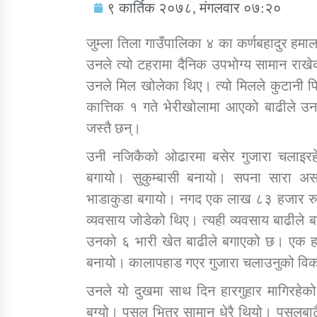
९ कार्तिक २०७८, मंगलवार ०७:२०
जुम्ला तिला गाउँपालिका ४ का कर्णबहादुर हम
उनले त्यो टहरामा दैनिक उपभोग्य सामान राखे
उनले मिल खोलेका थिए। त्यो मिलले कुटानी प
सामाजिक बिकास कार्यालय जुम्लाकाे सुचना
कात्तिक १ गते भेरीखोलामा आएको बाढीले उ
जस्तै छन्।
उनी नजिकैको ओढारमा बसेर गुजारा चलाइरहेक
बगायो। सुकुम्बासी बनायो। सपना सारा अ
भाडाकुडा बगायो। नगद एक लाख ८३ हजार रुपैया
व्यवसाय जोडेको थिए। त्यही व्यवसाय बाढीले
उनको ६ भारी खेत बाढीले बगाएको छ। एक हल 
तातोपानी गाउँपालिकाको न्यायिक समिति सम्बन्धी
बनायो। कालापहाड गएर गुजारा चलाउनुको विक
सन्देश
उनले यो दुखमा साथ दिन हारगुहार मागिरहे
तातोपानी गाउँपालिका जुम्लाको बालविवाह सन्देश
बग्यो। पसल भित्र सामान धेरै थियो। पसलब