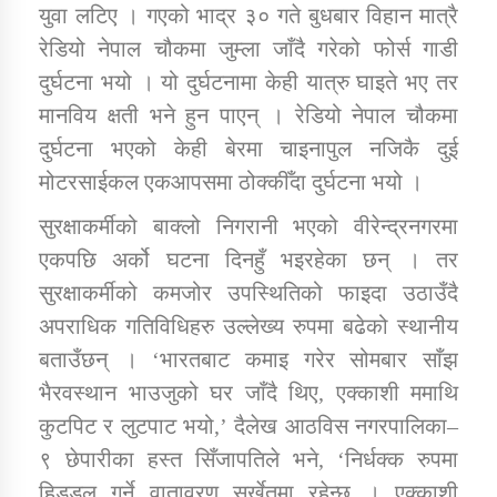
युवा लटिए । गएको भाद्र ३० गते बुधबार विहान मात्रै
रेडियो नेपाल चौकमा जुम्ला जाँदै गरेको फोर्स गाडी
कार्यक्रम कार्यान्वयन एकाई जुम्लाको सुचना
दुर्घटना भयो । यो दुर्घटनामा केही यात्रु घाइते भए तर
मानविय क्षती भने हुन पाएन् । रेडियो नेपाल चौकमा
दुर्घटना भएको केही बेरमा चाइनापुल नजिकै दुई
मोटरसाईकल एकआपसमा ठोक्कीँदा दुर्घटना भयो ।
सुरक्षाकर्मीको बाक्लो निगरानी भएको वीरेन्द्रनगरमा
एकपछि अर्को घटना दिनहुँ भइरहेका छन् । तर
सुरक्षाकर्मीको कमजोर उपस्थितिको फाइदा उठाउँदै
कर्णाली प्राविधि शिक्षालय जुम्लाको सुचना
अपराधिक गतिविधिहरु उल्लेख्य रुपमा बढेको स्थानीय
बताउँछन् । ‘भारतबाट कमाइ गरेर सोमबार साँझ
भैरवस्थान भाउजुको घर जाँदै थिए, एक्काशी ममाथि
कुटपिट र लुटपाट भयो,’ दैलेख आठविस नगरपालिका–
९ छेपारीका हस्त सिँजापतिले भने, ‘निर्धक्क रुपमा
हिडडुल गर्ने वातावरण सुर्खेतमा रहेन्छ । एक्काशी