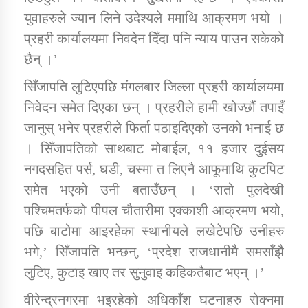
तातोपानी गाउँपालिकाको न्यायिक समिति सम्बन्धी सन्देश
युवाहरुले ज्यान लिने उदेश्यले ममाथि आक्रमण भयो ।
प्रहरी कार्यालयमा निवदेन दिँदा पनि न्याय पाउन सकेको
तातोपानी गाउँपालिका जुम्लाको महिला तथा लैङ्गिक हिंसा
सम्बन्धी सूचना सन्देश
छैन् ।’
तातोपानी गाउँपालिका जुम्लाको महिनावारी सम्बन्धिकाे
सिँजापति लुटिएपछि मंगलबार जिल्ला प्रहरी कार्यालयमा
सन्देश
निवेदन समेत दिएका छन् । प्रहरीले हामी खोज्छौं तपाइँ
तातोपानी गाउँपालिका जुम्लाको बालविवाह सन्देश
जानुस् भनेर प्रहरीले फिर्ता पठाइदिएको उनको भनाई छ
। सिँजापतिको साथबाट मोबाईल, ११ हजार दुईसय
तातोपानी गाउँपालिका जुम्लाको सूचना
नगदसहित पर्स, घडी, चस्मा त लिएनै आफूमाथि कुटपिट
समेत भएको उनी बताउँछन् । ‘रातो पुलदेखी
पश्चिमतर्फको पीपल चौतारीमा एक्काशी आक्रमण भयो,
पछि बाटोमा आइरहेका स्थानीयले लखेटेपछि उनीहरु
भगे,’ सिँजापति भन्छन्, ‘प्रदेश राजधानीमै समसाँझै
लुटिए, कुटाइ खाए तर सुनुवाइ कहिकतैबाट भएन् ।’
तातोपानी गाउँपालिका जुम्लाको सूचना
वीरेन्द्रनगरमा भइरहेको अधिकाँश घटनाहरु रोक्नमा