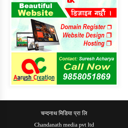
चन्दनाथ मिडिया प्रा लि
Chandanath media pvt ltd