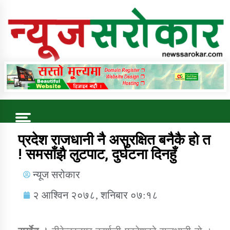
Online News Portal
Trending Now
प्रदेश राजधानी नै असुरक्षित बनैकै हो त
! समसाँझै लुटपाट, दुर्घटना दिनहुँ
कुषि बिकास कार्यालय जुम्ला सुचना सन्देश
न्यूज सरोकार
२ आश्विन २०७८, शनिबार ०७:१८