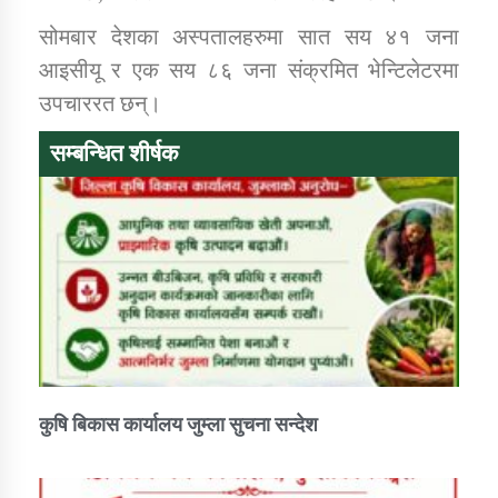
सोमबार देशका अस्पतालहरुमा सात सय ४१ जना
आइसीयू र एक सय ८६ जना संक्रमित भेन्टिलेटरमा
उपचाररत छन्।
सम्बन्धित शीर्षक
कुषि बिकास कार्यालय जुम्ला सुचना सन्देश