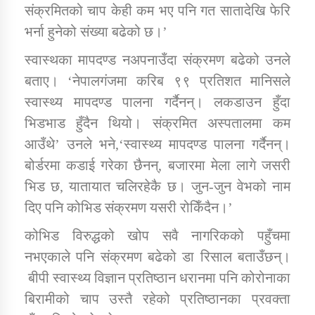
संक्रमितको चाप केही कम भए पनि गत सातादेखि फेरि
भर्ना हुनेको संख्या बढेको छ।’
कार्यक्रम कार्यान्वयन एकाई जुम्लाको सुचना
स्वास्थका मापदण्ड नअपनाउँदा संक्रमण बढेको उनले
बताए। ‘नेपालगंजमा करिब ९९ प्रतिशत मानिसले
स्वास्थ्य मापदण्ड पालना गर्दैनन्। लकडाउन हुँदा
भिडभाड हुँदैन थियो। संक्रमित अस्पतालमा कम
आउँथे’ उनले भने,‘स्वास्थ्य मापदण्ड पालना गर्दैनन्।
बोर्डरमा कडाई गरेका छैनन्, बजारमा मेला लागे जसरी
भिड छ, यातायात चलिरहेकै छ। जुन-जुन वेभको नाम
कर्णाली प्राविधि शिक्षालय जुम्लाको सुचना
दिए पनि कोभिड संक्रमण यसरी रोकिँदैन।’
कोभिड विरुद्धको खोप सवै नागरिकको पहुँचमा
नभएकाले पनि संक्रमण बढेको डा रिसाल बताउँछन्।
बीपी स्वास्थ्य विज्ञान प्रतिष्ठान धरानमा पनि कोरोनाका
बिरामीको चाप उस्तै रहेको प्रतिष्ठानका प्रवक्ता