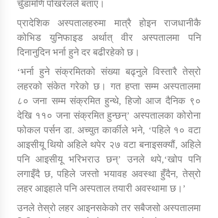
चुँडामणि पोखरेलले बताए।
तातोपानी गाउँपालिकाको न्यायिक समिति सम्बन्धी सन्देश
प्रादेशिक अस्पतालहरुमा मात्रै होइन राजधानीकै
तातोपानी गाउँपालिका जुम्लाको महिला तथा लैङ्गिक हिंसा
कोभिड युनिफाइड अर्थात् वीर अस्पतालमा पनि
सम्बन्धी सूचना सन्देश
दिनानुदिन भर्ना हुने दर बढीरहेको छ।
तातोपानी गाउँपालिका जुम्लाको महिनावारी सम्बन्धिकाे
सन्देश
‘भर्ना हुने संक्रमितको संख्या बढ्नुले विस्तारै तेस्रो
लहरको संकेत गरेको छ। गत हप्ता सम्म अस्पतालमा
तातोपानी गाउँपालिका जुम्लाको बालविवाह सन्देश
८० जना सम्म संक्रमित हुन्थे, हिजो आज दैनिक ९०
तातोपानी गाउँपालिका जुम्लाको सूचना
देखि ११० जना संक्रमित हुन्छन्’ अस्पतालका कोरोना
फोकल पर्सन डा. अच्युत कार्कीले भने, ‘पहिले १० वटा
आइसीयू थियो अहिले थपेर २७ वटा बनाइसक्यौं, अहिले
पनि आइसीयू भरिभराउ छन्’ उनले थपे,‘खोप पनि
लगाइँदै छ, पहिले जस्तो भयावह अवस्था हुँदैन, तेस्रो
लहर आइहाले पनि अस्पताल तयारी अवस्थामा छ।’
तातोपानी गाउँपालिका जुम्लाको सूचना
उनले तेस्रो लहर आइनसकेको तर सबैजसो अस्पतालमा