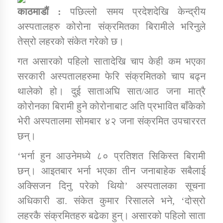
काठमाडौं :
पछिल्लो समय प्रदेशदेखि केन्द्रीय
अस्पतालहरु कोरोना संक्रमितका बिरामीले भरिनुले
डिभिजन कार्यालय जुम्लाको सुचना सन्देश
तेस्रो लहरको संकेत गरेको छ।
गत असारको पहिलो सातादेखि चाप केही कम भएका
सरकारी अस्पतालहरुमा फेरि संक्रमितको चाप बढ्न
कर्णाली प्रविधि शिक्षालय जुम्लाको सुचना
थालेको हो। दुई साताअघि सात/आठ जना मात्रै
कोरोनका बिरामी हुने कोरोनाबाट अति प्रभावित बाँकेको
भेरी अस्पतालमा सोमबार ४२ जना संक्रमित उपचाररत
छन्।
सामाजिक बिकास कार्यालय जुम्लाकाे सुचना
‘भर्ना हुन आउनेमध्ये ८० प्रतिशत सिकिस्त बिरामी
छन्। आइतबार भर्ना भएका तीन जनाबाहेक सबैलाई
अक्सिजन दिनु परेको थियो’ अस्पतालका सूचना
अधिकारी डा. संकेत कुमार रिसालले भने, ‘दोस्रो
लहरकै संक्रमितहरु बढेका हुन्। असारको पहिलो साता