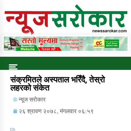
Online News Portal
Trending Now
संक्रमितले अस्पताल भरिँदै, तेस्रो
लहरको संकेत
कुषि बिकास कार्यालय जुम्ला सुचना सन्देश
न्यूज सरोकार
२६ श्रावण २०७८, मंगलवार ०६:५९