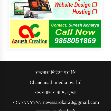
चन्दनाथ मिडिया प्रा लि
Chandanath media pvt ltd
चन्दननाथ न पा ५, जुम्ला
९८६९६६४९५९ newssarokar20@gmail.com