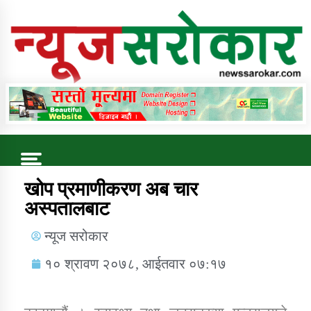
Online News Portal
Trending Now
खोप प्रमाणीकरण अब चार
अस्पतालबाट
कुषि बिकास कार्यालय जुम्ला सुचना सन्देश
न्यूज सरोकार
१० श्रावण २०७८, आईतवार ०७:१७